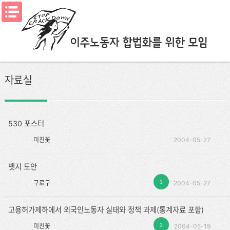
메뉴열기
자료실
530 포스터
미친꽃
2004-05-27
뱃지 도안
1
구로구
2004-05-27
고용허가제하에서 외국인노동자 실태와 정책 과제(통계자료 포함)
1
미친꽃
2004-05-19