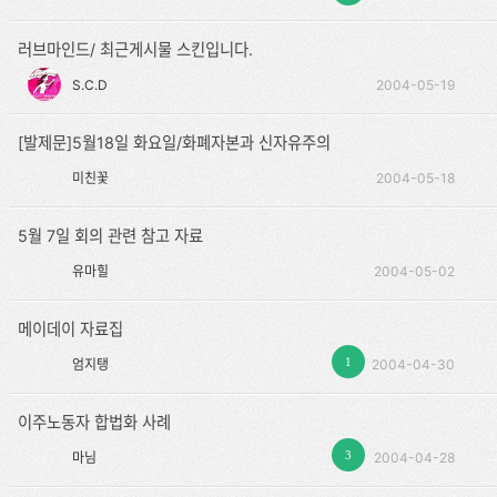
러브마인드/ 최근게시물 스킨입니다.
S.C.D
2004-05-19
[발제문]5월18일 화요일/화폐자본과 신자유주의
미친꽃
2004-05-18
5월 7일 회의 관련 참고 자료
유마힐
2004-05-02
메이데이 자료집
1
엄지탱
2004-04-30
이주노동자 합법화 사례
3
마님
2004-04-28