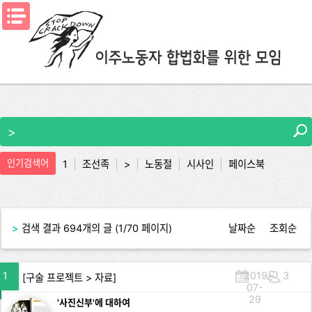
메뉴열기
인기검색어
1
조선족
>
노동절
시사인
페이스북
뭐라도
>
검색 결과 694개의 글 (1/70 페이지)
날짜순
조회순
1
2019-
3
[
구술 프로젝트
>
자료
]
07-
29
'사진신부'에 대하여