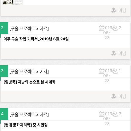
마님
2
2019-
2
[
구술 프로젝트
>
자료
]
06-
23
이주 구술 작업 기획서_2019년 6월 24일
마님
3
2019-
1
[
구술 프로젝트
>
기사
]
06-
23
[임병묵] 지방의 눈으로 본 세계화
마님
4
2019-
3
[
구술 프로젝트
>
자료
]
06-
23
[현대 문화지리학] 중 시민권