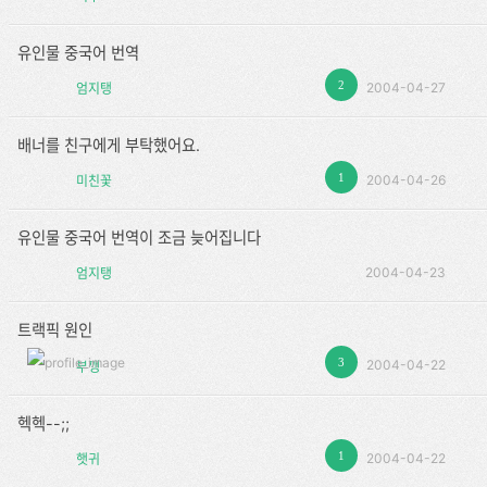
유인물 중국어 번역
2
2004-04-27
엄지탱
배너를 친구에게 부탁했어요.
1
2004-04-26
미친꽃
유인물 중국어 번역이 조금 늦어집니다
2004-04-23
엄지탱
트랙픽 원인
3
2004-04-22
부깽
헥헥--;;
1
2004-04-22
햇귀