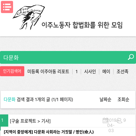
메뉴열기
인기검색어
미등록 이주아동 리포트
1
시사인
메이
조선족
평화를 택하라
비마이너
다문화
검색 결과 1개의 글 (1/1 페이지)
날짜순
조회순
1
2019-
9
[
구술 프로젝트
>
기사
]
04-
03
[지역이 중앙에게] 다문화 사회라는 거짓말 / 명인(命人)