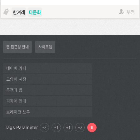
부깽
한겨레
다문화
웹 접근성 안내
사이트맵
네이버 카페
고양이 시장
투쟁과 밥
피자매 연대
브레이크 쓰루
Tags Parameter
-3
-1
+1
+3
0